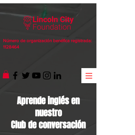
Número de organización benéfica registrada:
1128464
Aprende inglés en
nuestro
Club de conversación