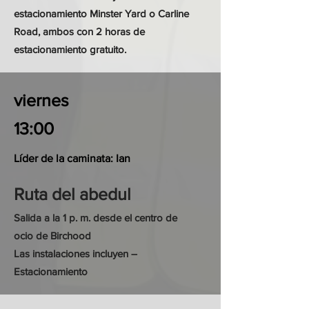
estacionamiento Minster Yard o Carline
Road, ambos con 2 horas de
estacionamiento gratuito.
viernes
13:00
Líder de la caminata: Ian
Ruta del abedul
Salida a la 1 p. m. desde el centro de
ocio de Birchood
Las instalaciones incluyen –
Estacionamiento