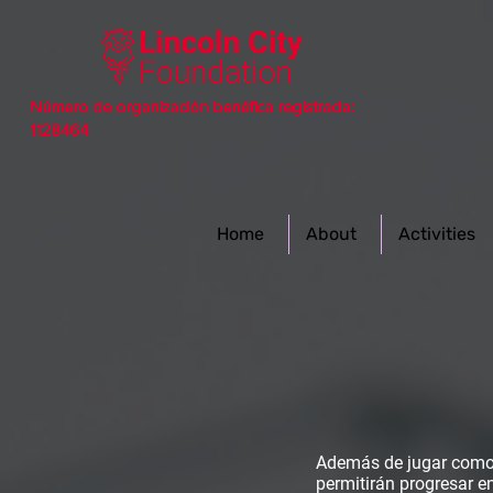
Número de organización benéfica registrada:
1128464
Home
About
Activities
Además de jugar como e
permitirán progresar en