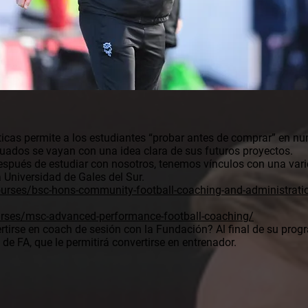
cas permite a los estudiantes “probar antes de comprar” en num
uados se vayan con una idea clara de sus futuros proyectos.
espués de estudiar con nosotros, tenemos vínculos con una vari
 Universidad de Gales del Sur.
urses/bsc-hons-community-football-coaching-and-administrati
rses/msc-advanced-performance-football-coaching/
tirse en coach de sesión con la Fundación? Al final de su prog
 de FA, que le permitirá convertirse en entrenador.