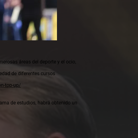
erosas áreas del deporte y el ocio,
edad de diferentes cursos
on-top-up/
rama de estudios, habrá obtenido un