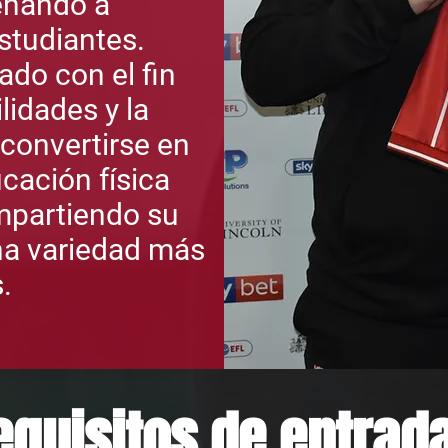
enando a
estudiantes.
do con el fin
ilidades y la
convertirse en
cación física
mpartiendo su
na variedad más
.
equisitos de entrad