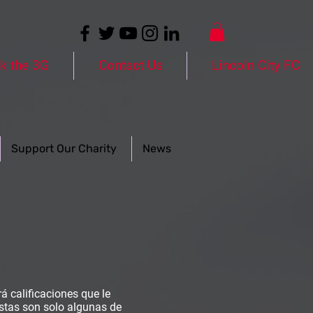
k the 3G
Contact Us
Lincoln City FC
Support Our Charity
News
 calificaciones que le
Estas son solo algunas de