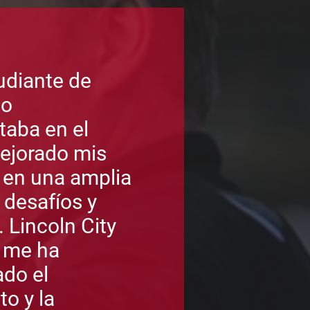
udiante de
ño
taba en el
ejorado mis
 en una amplia
 desafíos y
. Lincoln City
 me ha
do el
o y la