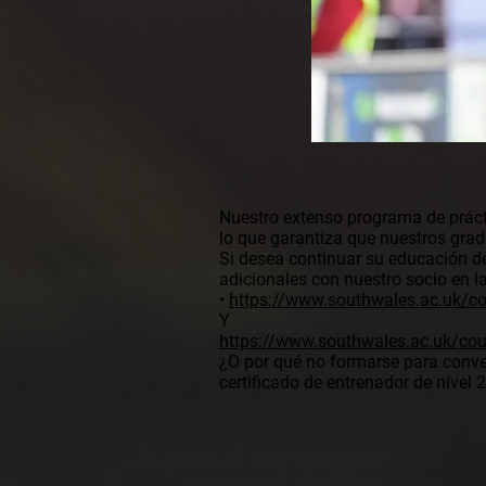
Nuestro extenso programa de prácti
lo que garantiza que nuestros grad
Si desea continuar su educación d
adicionales con nuestro socio en la
•
https://www.southwales.ac.uk/co
Y
https://www.southwales.ac.uk/cou
¿O por qué no formarse para conver
certificado de entrenador de nivel 2