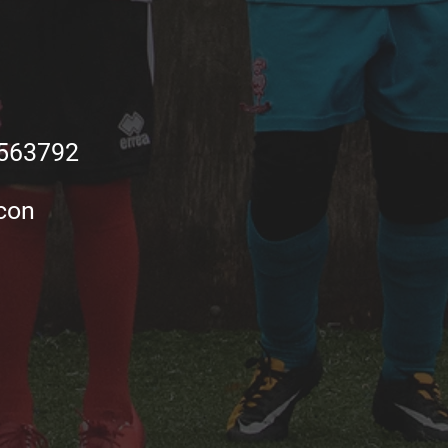
563792
 con