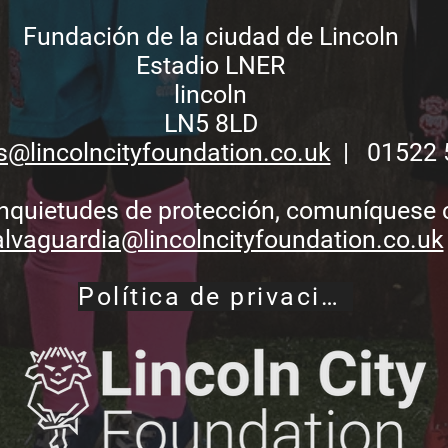
Fundación de la ciudad de Lincoln
Estadio LNER
lincoln
LN5 8LD
s@lincolncityfoundation.co.uk
| 01522 
inquietudes de protección, comuníquese
alvaguardia@lincolncityfoundation.co.uk
Política de privacidad