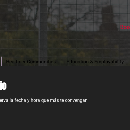
Boo
Healthier Communities
Education & Employability
io
serva la fecha y hora que más te convengan