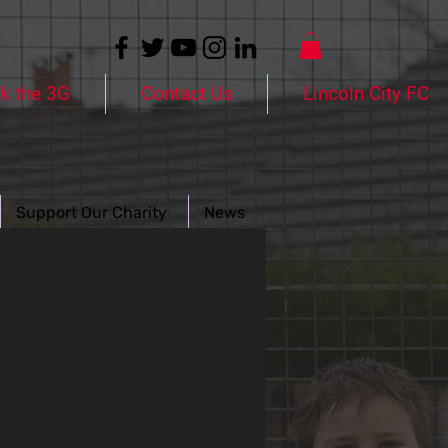
k the 3G
Contact Us
Lincoln City FC
Support Our Charity
News